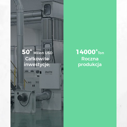
+
+
50
14000
Milion USD
Ton
Całkowite
Roczna
inwestycje;
produkcja