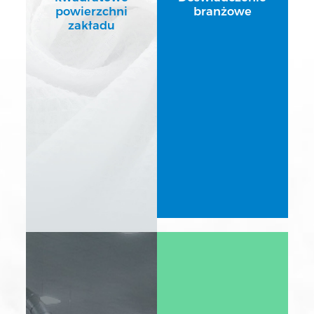
powierzchni
branżowe
zakładu