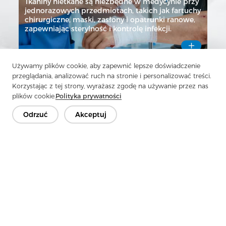
Tkaniny nietkane są niezbędne w medycynie przy
jednorazowych przedmiotach, takich jak fartuchy
chirurgiczne, maski, zasłony i opatrunki ranowe,
zapewniając sterylność i kontrolę infekcji.

Używamy plików cookie, aby zapewnić lepsze doświadczenie
przeglądania, analizować ruch na stronie i personalizować treści.
Korzystając z tej strony, wyrażasz zgodę na używanie przez nas
plików cookie.
Polityka prywatności
Odrzuć
Akceptuj
HOME IMPROVEMENT SERIES
Tkaniny nietkane są stosowane w dekoracji
wnętrz jako podkład tapet, tapicerka mebli,
wściekaczy oraz ticking materaców, zapewniając
trwałość, izolację i utrzymanie kształtu.
