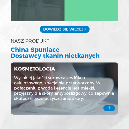
DOWIEDZ SIĘ WIĘCEJ +
NASZ PRODUKT
China Spunlace
Dostawcy tkanin nietkanych
KOSMETOLOGIA
Wysokiej jakości surowca z włókna
celulozowego, specjalnie przetworzony. W
połączeniu z wodą i esencją jest miękki,
przyjazny dla skóry, antypoślizgowy, co zapewnia
skuteczniejsze oczyszczanie skóry.
