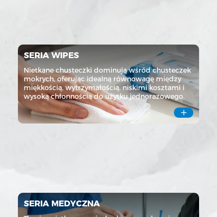
SERIA WIPES
Nietkane chusteczki dominują wśród chusteczek
mokrych, oferując idealną równowagę między
miękkością, wytrzymałością, niskimi kosztami i
wysoką chłonnością do użytku jednorazowego.

SERIA MEDYCZNA